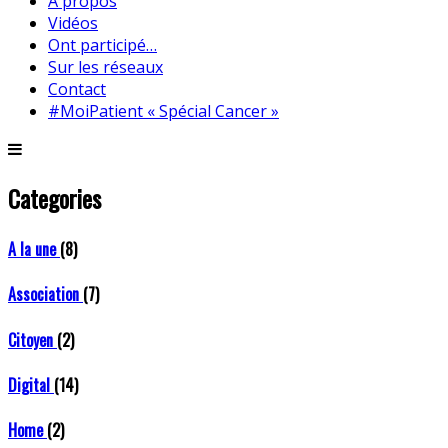
A propos
Vidéos
Ont participé…
Sur les réseaux
Contact
#MoiPatient « Spécial Cancer »
Categories
A la une
(8)
Association
(7)
Citoyen
(2)
Digital
(14)
Home
(2)