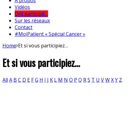
A propos
Vidéos
Ont participé…
Sur les réseaux
Contact
#MoiPatient « Spécial Cancer »
Home
Et si vous participiez…
Et si vous participiez…
All
A
B
C
D
E
F
G
H
I
J
K
L
M
N
O
P
Q
R
S
T
U
V
W
X
Y
Z