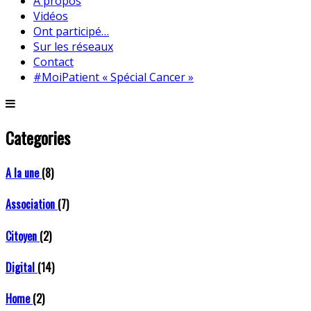
A propos
Vidéos
Ont participé…
Sur les réseaux
Contact
#MoiPatient « Spécial Cancer »
Categories
A la une
(8)
Association
(7)
Citoyen
(2)
Digital
(14)
Home
(2)