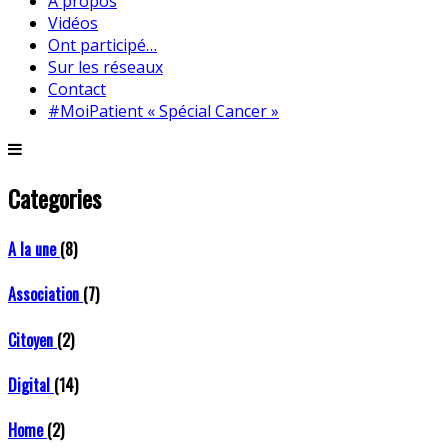
A propos
Vidéos
Ont participé…
Sur les réseaux
Contact
#MoiPatient « Spécial Cancer »
Categories
A la une
(8)
Association
(7)
Citoyen
(2)
Digital
(14)
Home
(2)