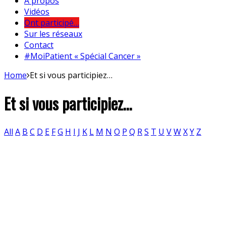
A propos
Vidéos
Ont participé…
Sur les réseaux
Contact
#MoiPatient « Spécial Cancer »
Home
Et si vous participiez…
Et si vous participiez…
All
A
B
C
D
E
F
G
H
I
J
K
L
M
N
O
P
Q
R
S
T
U
V
W
X
Y
Z