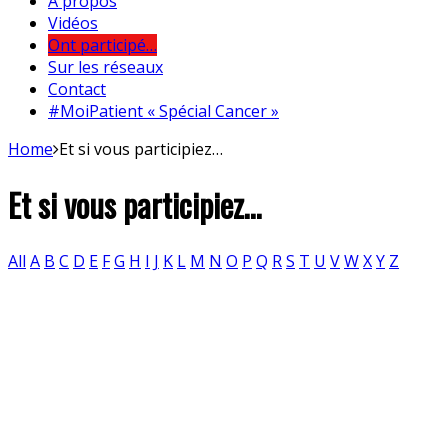
A propos
Vidéos
Ont participé…
Sur les réseaux
Contact
#MoiPatient « Spécial Cancer »
Home
Et si vous participiez…
Et si vous participiez…
All
A
B
C
D
E
F
G
H
I
J
K
L
M
N
O
P
Q
R
S
T
U
V
W
X
Y
Z