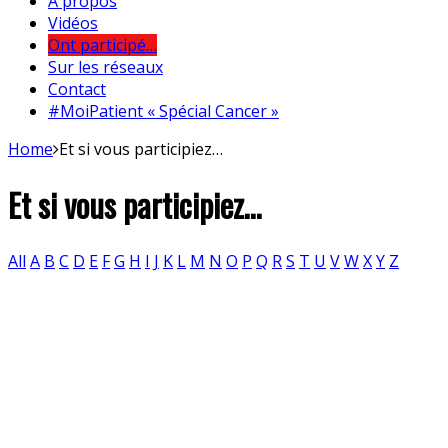
A propos
Vidéos
Ont participé…
Sur les réseaux
Contact
#MoiPatient « Spécial Cancer »
Home
Et si vous participiez…
Et si vous participiez…
All
A
B
C
D
E
F
G
H
I
J
K
L
M
N
O
P
Q
R
S
T
U
V
W
X
Y
Z